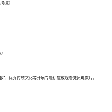
题摘编》
》
版）
仰宗教”、优秀传统文化等开展专题讲座或观看党员电教片。